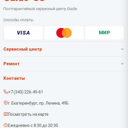
Постгарантийный сервисный центр Guide
Способы оплаты
VISA
МИР
Сервисный центр
О нашем сервисе
Ремонт
Гарантия
Тепловизионных насадок
Контакты
Прайс-лист
Тепловизионных биноклей
+7 (343) 226-49-61
Срочный ремонт
Тепловизионных монокуляров
г. Екатеринбург, пр. Ленина, 49Б
Доставка и способы оплаты
Тепловизионных прицелов
Посмотреть на карте
Диагностика
Тепловизоров для смартфона
Ежедневно с 8:30 до 20:30