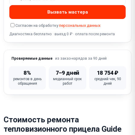
Программный сбой / зависание
Вызвать мастера
Не работает Wi-Fi / стриминг
Согласен на обработку
персональных данных
Не работает встроенный дальномер
Диагностика бесплатно · выезд 0 ₽ · оплата после ремонта
Сломана кнопка / крышка объектива
из заказ-нарядов за 90 дней
Проверяемые данные
8%
7–9 дней
18 754 ₽
ремонтов в день
медианный срок
средний чек, 90
обращения
работ
дней
Стоимость ремонта
тепловизионного прицела Guide