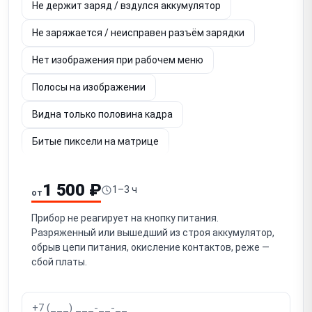
Не держит заряд / вздулся аккумулятор
Не заряжается / неисправен разъём зарядки
Нет изображения при рабочем меню
Полосы на изображении
Видна только половина кадра
Битые пиксели на матрице
Шум и потеря чёткости изображения
1 500 ₽
1–3 ч
от
Не работает энкодер / кнопки управления
Прибор не реагирует на кнопку питания.
Выключается после выстрела
Разряженный или вышедший из строя аккумулятор,
обрыв цепи питания, окисление контактов, реже —
Сбивается пристрелка (уход СТП)
сбой платы.
Попадание влаги / запотевание
Повреждение объектива (германиевой линзы)