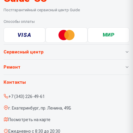
Постгарантийный сервисный центр Guide
Способы оплаты
VISA
МИР
Сервисный центр
О нашем сервисе
Ремонт
Гарантия
Тепловизионных насадок
Контакты
Прайс-лист
Тепловизионных биноклей
+7 (343) 226-49-61
Срочный ремонт
Тепловизионных монокуляров
г. Екатеринбург, пр. Ленина, 49Б
Доставка и способы оплаты
Тепловизионных прицелов
Посмотреть на карте
Диагностика
Тепловизоров для смартфона
Ежедневно с 8:30 до 20:30