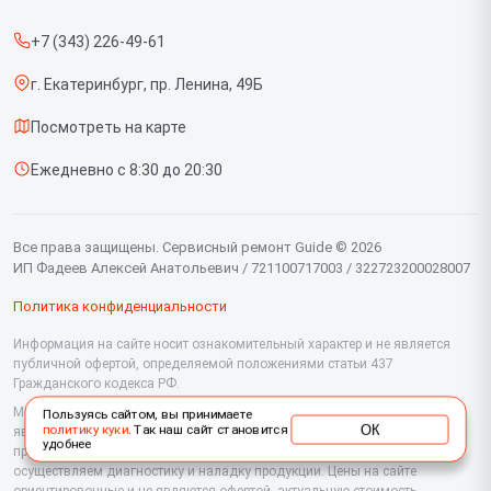
Прайс-лист
Тепловизионных биноклей
+7 (343) 226-49-61
Срочный ремонт
Тепловизионных монокуляров
г. Екатеринбург, пр. Ленина, 49Б
Доставка и способы оплаты
Тепловизионных прицелов
Посмотреть на карте
Диагностика
Тепловизоров для смартфона
Ежедневно с 8:30 до 20:30
Контакты
Цифровых прицелов
Цифровых биноклей
Все права защищены. Сервисный ремонт Guide © 2026
ИП Фадеев Алексей Анатольевич / 721100717003 / 322723200028007
Политика конфиденциальности
Информация на сайте носит ознакомительный характер и не является
публичной офертой, определяемой положениями статьи 437
Гражданского кодекса РФ.
Мы специализируемся на обслуживании и ремонте техники Guide, но не
Пользуясь сайтом, вы принимаете
ОК
политику куки
. Так наш сайт становится
являемся их официальным представителем. Предоставляем
удобнее
профессиональные услуги после истечения гарантии, а также
осуществляем диагностику и наладку продукции. Цены на сайте
ориентировочные и не являются офертой, актуальную стоимость