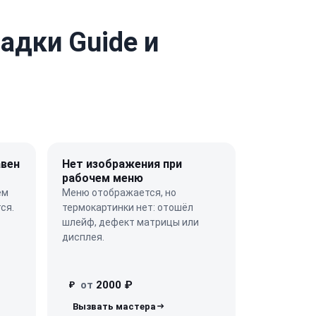
адки Guide и
авен
Нет изображения при
рабочем меню
ём
Меню отображается, но
ся.
термокартинки нет: отошёл
шлейф, дефект матрицы или
дисплея.
от
2000 ₽
₽