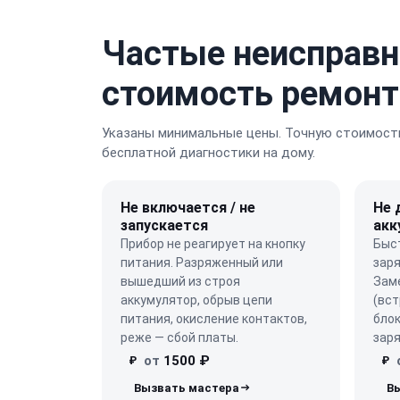
Частые неисправн
стоимость ремонт
Указаны минимальные цены. Точную стоимость
бесплатной диагностики на дому.
Не включается / не
Не 
запускается
акк
Прибор не реагирует на кнопку
Быст
питания. Разряженный или
заря
вышедший из строя
Зам
аккумулятор, обрыв цепи
(вст
питания, окисление контактов,
блок
реже — сбой платы.
заря
от
1500 ₽
₽
₽