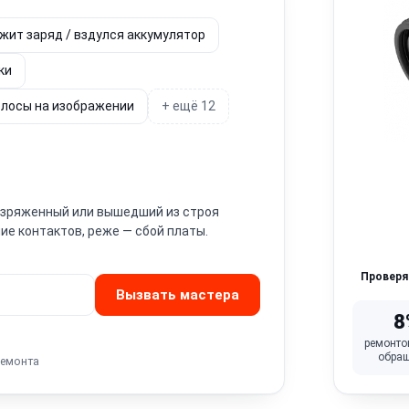
жит заряд / вздулся аккумулятор
ки
лосы на изображении
+ ещё 12
Разряженный или вышедший из строя
ие контактов, реже — сбой платы.
Провер
Вызвать мастера
8
ремонто
обра
ремонта