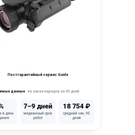
Постгарантийный сервис Guide
из заказ-нарядов за 90 дней
яемые данные
%
7–9 дней
18 754 ₽
в в день
медианный срок
средний чек, 90
щения
работ
дней