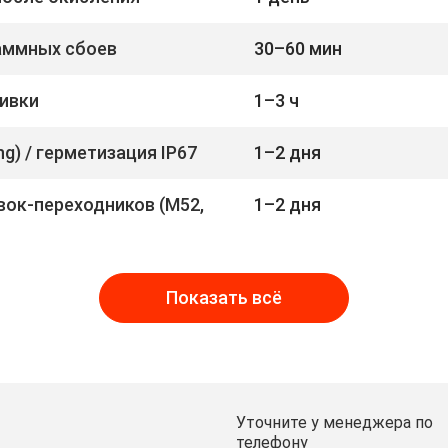
раммных сбоев
30–60 мин
ивки
1–3 ч
g) / герметизация IP67
1–2 дня
вок-переходников (M52,
1–2 дня
Показать всё
Уточните у менеджера по
телефону