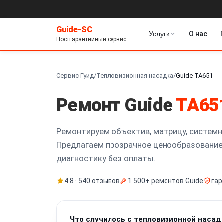
Guide-SC
Услуги
О нас
Постгарантийный сервис
Сервис Гуид
/
Тепловизионная насадка
/
Guide TA651
Ремонт Guide
TA65
Ремонтируем объектив, матрицу, системн
Предлагаем прозрачное ценообразование
диагностику без оплаты.
4.8 · 540 отзывов
1 500+ ремонтов Guide
га
Что случилось с тепловизионной насад