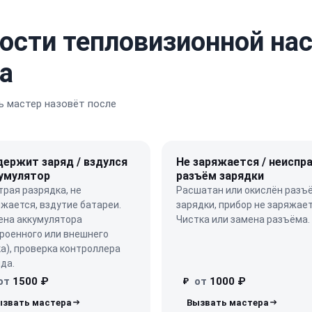
ости тепловизионной нас
а
 мастер назовёт после
держит заряд / вздулся
Не заряжается / неиспр
умулятор
разъём зарядки
рая разрядка, не
Расшатан или окислён разъ
жается, вздутие батареи.
зарядки, прибор не заряжает
ена аккумулятора
Чистка или замена разъёма.
роенного или внешнего
а), проверка контроллера
да.
от
1500 ₽
от
1000 ₽
₽