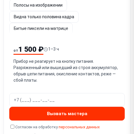
Полосы на изображении
Видна только половина кадра
Битые пиксели на матрице
Шум и потеря чёткости изображения
1 500 ₽
1–3 ч
от
Не работает энкодер / кнопки управления
Прибор не реагирует на кнопку питания.
Заклинило кольцо фокусировки / не фокусируется
Разряженный или вышедший из строя аккумулятор,
обрыв цепи питания, окисление контактов, реже —
Не регулируется диоптрийная подстройка окуляра
сбой платы.
Попадание влаги / запотевание
Повреждение объектива (германиевой линзы)
Программный сбой / зависание
Вызвать мастера
Не работает Wi-Fi / стриминг
Согласен на обработку
персональных данных
Не работает встроенный дальномер