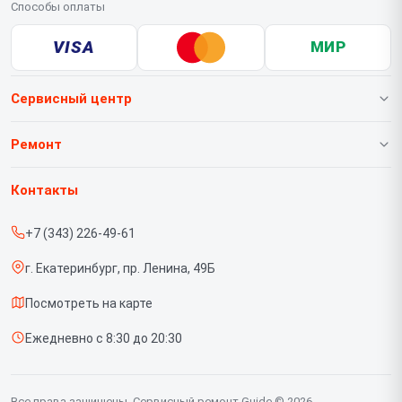
Способы оплаты
VISA
МИР
Сервисный центр
О нашем сервисе
Ремонт
Гарантия
Тепловизионных насадок
Контакты
Прайс-лист
Тепловизионных биноклей
+7 (343) 226-49-61
Срочный ремонт
Тепловизионных монокуляров
г. Екатеринбург, пр. Ленина, 49Б
Доставка и способы оплаты
Тепловизионных прицелов
Посмотреть на карте
Диагностика
Тепловизоров для смартфона
Ежедневно с 8:30 до 20:30
Контакты
Цифровых прицелов
Цифровых биноклей
Все права защищены. Сервисный ремонт Guide © 2026