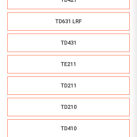
TD631 LRF
TD431
TE211
TD211
TD210
TD410