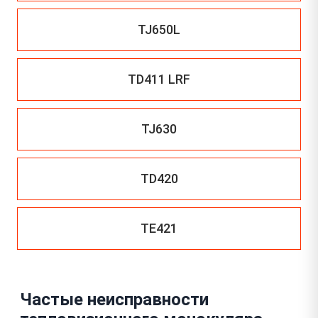
TJ650L
TD411 LRF
TJ630
TD420
TE421
Частые неисправности