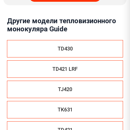
Другие модели тепловизионного
монокуляра Guide
TD430
TD421 LRF
TJ420
TK631
TD421