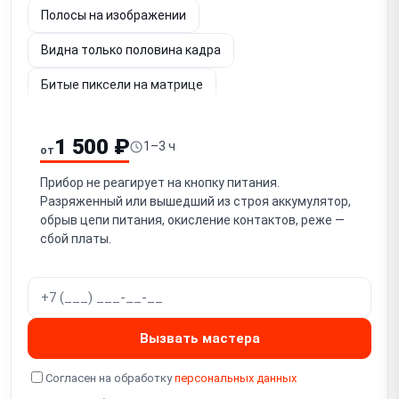
Полосы на изображении
Видна только половина кадра
Битые пиксели на матрице
Шум и потеря чёткости изображения
1 500 ₽
1–3 ч
от
Не работает энкодер / кнопки управления
Прибор не реагирует на кнопку питания.
Заклинило кольцо фокусировки / не фокусируется
Разряженный или вышедший из строя аккумулятор,
обрыв цепи питания, окисление контактов, реже —
Не регулируется диоптрийная подстройка окуляра
сбой платы.
Попадание влаги / запотевание
Повреждение объектива (германиевой линзы)
Программный сбой / зависание
Вызвать мастера
Не работает Wi-Fi / стриминг
Согласен на обработку
персональных данных
Не работает встроенный дальномер