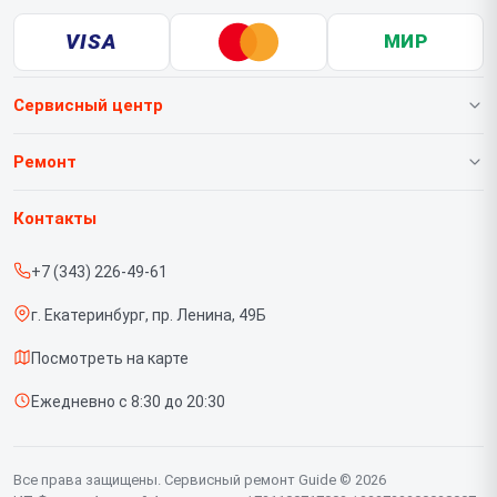
VISA
МИР
Сервисный центр
О нашем сервисе
Ремонт
Гарантия
Тепловизионных насадок
Контакты
Прайс-лист
Тепловизионных биноклей
+7 (343) 226-49-61
Срочный ремонт
Тепловизионных монокуляров
г. Екатеринбург, пр. Ленина, 49Б
Доставка и способы оплаты
Тепловизионных прицелов
Посмотреть на карте
Диагностика
Тепловизоров для смартфона
Ежедневно с 8:30 до 20:30
Контакты
Цифровых прицелов
Цифровых биноклей
Все права защищены. Сервисный ремонт Guide © 2026