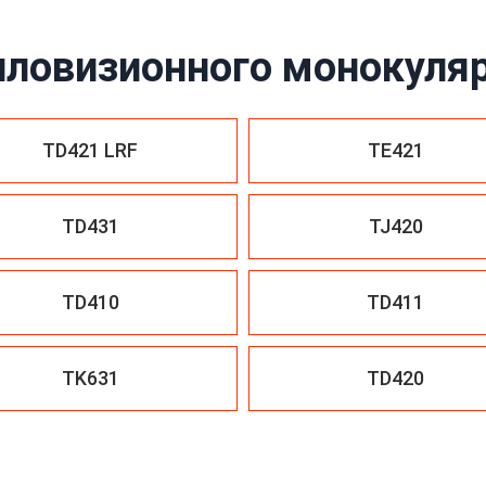
пловизионного монокуляр
TD421 LRF
TE421
TD431
TJ420
TD410
TD411
TK631
TD420