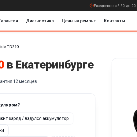
Ежедневно с 8:30 до 20
Гарантия
Диагностика
Цены на ремонт
Контакты
ide TD210
0
в Екатеринбурге
рантия 12 месяцев
куляром?
жит заряд / вздулся аккумулятор
ки