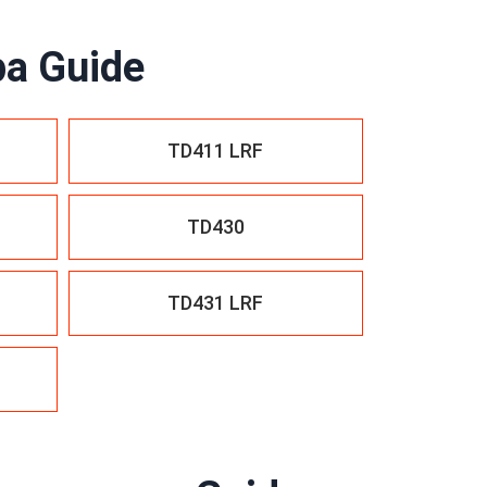
а Guide
TD411 LRF
TD430
TD431 LRF