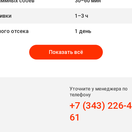
раммных сбоев
30–60 мин
ивки
1–3 ч
ого отсека
1 день
Показать всё
Уточните у менеджера по
телефону
+7 (343) 226-4
61