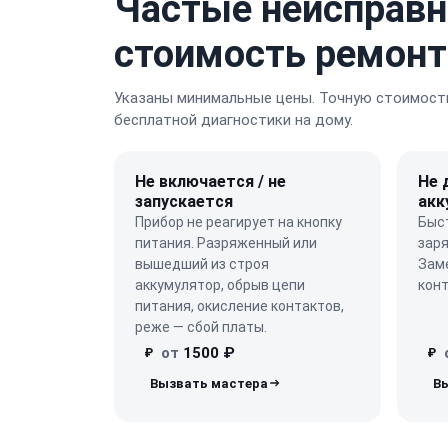
Частые неисправн
стоимость ремонт
Указаны минимальные цены. Точную стоимость
бесплатной диагностики на дому.
Не включается / не
Не 
запускается
акк
Прибор не реагирует на кнопку
Быст
питания. Разряженный или
заря
вышедший из строя
Заме
аккумулятор, обрыв цепи
конт
питания, окисление контактов,
реже — сбой платы.
от
1500 ₽
₽
₽