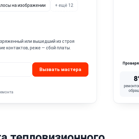
лосы на изображении
+ ещё 12
Разряженный или вышедший из строя
ие контактов, реже — сбой платы.
Провер
Вызвать мастера
8
ремонто
обра
ремонта
а тепловизионного