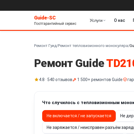
Guide-SC
Услуги
О нас
Постгарантийный сервис
Ремонт Гуид
/
Ремонт тепловизионного монокуляра
/
Gu
Ремонт Guide
TD21
4.8 · 540 отзывов
1 500+ ремонтов Guide
га
Что случилось с тепловизионным моно
Не включается / не запускается
Не дер
Не заряжается / неисправен разъём заряд