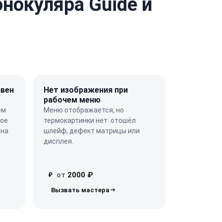
нокуляра Guide и
авен
Нет изображения при
рабочем меню
ём
Меню отображается, но
ное
термокартинки нет: отошёл
ена
шлейф, дефект матрицы или
дисплея.
от
2000 ₽
₽