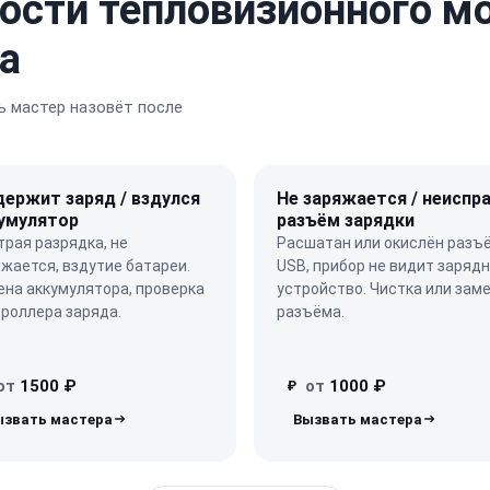
ости тепловизионного мо
а
 мастер назовёт после
держит заряд / вздулся
Не заряжается / неиспр
умулятор
разъём зарядки
рая разрядка, не
Расшатан или окислён разъ
жается, вздутие батареи.
USB, прибор не видит заряд
на аккумулятора, проверка
устройство. Чистка или зам
роллера заряда.
разъёма.
от
1500 ₽
от
1000 ₽
₽