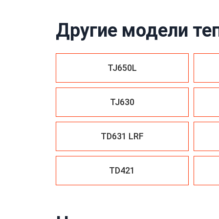
Другие модели те
TJ650L
TJ630
TD631 LRF
TD421